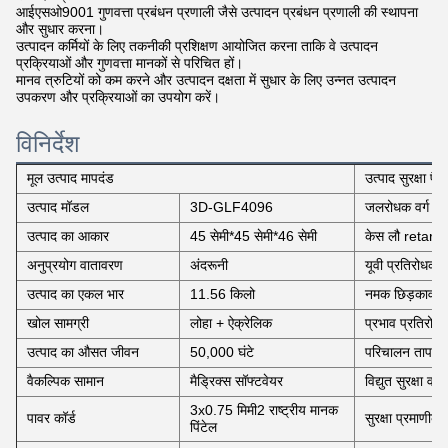
आईएसओ9001 गुणवत्ता प्रबंधन प्रणाली जैसे उत्पादन प्रबंधन प्रणाली की स्थापना
और सुधार करना।
उत्पादन कर्मियों के लिए तकनीकी प्रशिक्षण आयोजित करना ताकि वे उत्पादन
प्रक्रियाओं और गुणवत्ता मानकों से परिचित हों।
मानव त्रुटियों को कम करने और उत्पादन दक्षता में सुधार के लिए उन्नत उत्पादन
उपकरण और प्रक्रियाओं का उपयोग करें।
विनिर्देश
मूल उत्पाद मापदंड
उत्पाद सुरक्षा पैर
उत्पाद मॉडल
3D-GLF4096
जलरोधक वर्ग
उत्पाद का आकार
45 सेमी*45 सेमी*46 सेमी
केस लौ retard
अनुप्रयोग वातावरण
अंदरूनी
यूवी प्रतिरोधक ग
उत्पाद का एकल भार
11.56 किलो
नमक छिड़काव पर
खोल सामग्री
लोहा + ऐक्रेलिक
प्रभाव प्रतिरोध
उत्पाद का औसत जीवन
50,000 घंटे
परिचालन तापमा
वैकल्पिक सामान
मैड्रिक्स सॉफ्टवेयर
विद्युत सुरक्षा वर्ग
3x0.75 मिमी2 राष्ट्रीय मानक
पावर कॉर्ड
सुरक्षा प्रमाणीक
पिंटेल