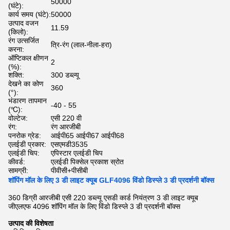
50000
(घंटे):
कार्य समय (घंटे):
50000
उत्पाद वजन
11.59
(किलो):
रंग उत्सर्जित
त्रि-रंग (लाल-नीला-हरा)
करना:
ऑप्टिकल क्षीणन
2
(%):
शक्ति:
300 डब्ल्यू
देखने का कोण
360
(°):
भंडारण तापमान
-40 - 55
(℃):
वोल्टेज:
एसी 220 वी
रंग:
रंग आरजीबी
पनरोक ग्रेड:
आईपी65 आईपी67 आईपी68
एलईडी प्रकार:
एसएमडी3535
एलईडी चिप:
एपिस्टार एलईडी चिप
कीवर्ड:
एलईडी पिक्सेल प्रकाश स्रोत
सामग्री:
पीवीसी+पीसीबी
शॉपिंग मॉल के लिए 3 डी लाइट क्यूब GLF4096 विंडो डिस्प्ले 3 डी प्रदर्शनी बॉक्स
360 डिग्री आरजीबी एसी 220 डब्ल्यू एसडी कार्ड नियंत्रण 3 डी लाइट क्यूब
जीएलएफ 4096 शॉपिंग मॉल के लिए विंडो डिस्प्ले 3 डी प्रदर्शनी बॉक्स
उत्पाद की विशेषता