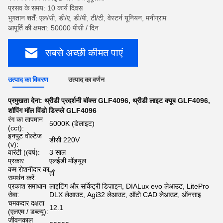
प्रसव के समय: 10 कार्य दिवस
भुगतान शर्तें: एल/सी, डी/ए, डी/पी, टी/टी, वेस्टर्न यूनियन, मनीग्राम
आपूर्ति की क्षमता: 50000 पीसी / दिन
सबसे अच्छी कीमत पाएं
उत्पाद का विवरण
उत्पाद का वर्णन
प्रमुखता देना:
थ्रीडी प्रदर्शनी बॉक्स GLF4096
,
थ्रीडी लाइट क्यूब GLF4096
,
शॉपिंग मॉल विंडो डिस्प्ले GLF4096
रंग का तापमान
5000K (डेलाइट)
(cct):
इनपुट वोल्टेज
डीसी 220V
(v):
वारंटी ((वर्ष):
3 साल
प्रकार:
एलईडी मॉड्यूल
कम रोशनीदार का
हाँ
समर्थन करें:
प्रकाश समाधान
लाइटिंग और सर्किट्री डिज़ाइन, DIALux evo लेआउट, LitePro
सेवा:
DLX लेआउट, Agi32 लेआउट, ऑटो CAD लेआउट, ऑनसाइ
चमकदार दक्षता
12.1
(एलएम / डब्ल्यू):
जीवनकाल