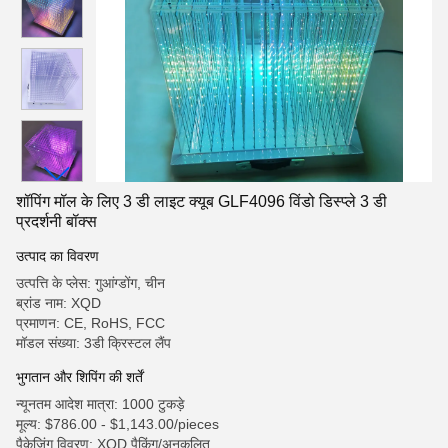
शॉपिंग मॉल के लिए 3 डी लाइट क्यूब GLF4096 विंडो डिस्प्ले 3 डी
प्रदर्शनी बॉक्स
उत्पाद का विवरण
उत्पत्ति के प्लेस: गुआंग्डोंग, चीन
ब्रांड नाम: XQD
प्रमाणन: CE, RoHS, FCC
मॉडल संख्या: 3डी क्रिस्टल लैंप
भुगतान और शिपिंग की शर्तें
न्यूनतम आदेश मात्रा: 1000 टुकड़े
मूल्य: $786.00 - $1,143.00/pieces
पैकेजिंग विवरण: XQD पैकिंग/अनुकूलित